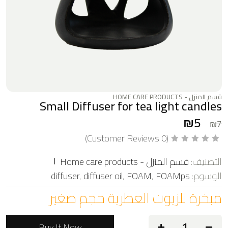
قسم المنزل - HOME CARE PRODUCTS
Small Diffuser for tea light candles
₪
5
₪
7
Customer Reviews)
0
(
ت
م
التصنيف:
قسم المنزل - Home care products
ا
ل
الوسوم:
FOAMps
,
FOAM
,
diffuser oil
,
diffuser
ت
ق
مبخرة للزيوت العطرية حجم صغير
ي
ي
م
0
م
Buy It Now
ن