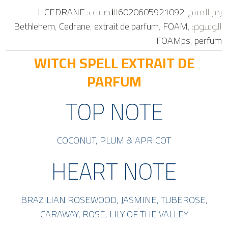
ت
رمز المنتج:
6020605921092
التصنيف:
CEDRANE
م
ا
الوسوم:
,
FOAM
,
extrait de parfum
,
Cedrane
,
Bethlehem
ل
ت
FOAMps
,
perfum
ق
ي
ي
WITCH SPELL EXTRAIT DE
م
0
PARFUM
م
ن
5
TOP NOTE
COCONUT, PLUM & APRICOT
HEART NOTE
BRAZILIAN ROSEWOOD, JASMINE, TUBEROSE,
CARAWAY, ROSE, LILY OF THE VALLEY