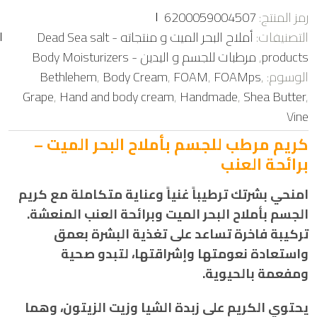
ت
رمز المنتج:
6200059004507
م
ا
التصنيفات:
أملاح البحر الميت و منتجاته - Dead Sea salt
ل
ت
products
,
مرطبات للجسم و اليدين - Body Moisturizers
ق
ي
الوسوم:
,
FOAMps
,
FOAM
,
Body Cream
,
Bethlehem
ي
م
Grape
,
Hand and body cream
,
Handmade
,
Shea Butter
,
0
م
Vine
ن
5
كريم مرطب للجسم بأملاح البحر الميت –
برائحة العنب
امنحي بشرتك ترطيباً غنياً وعناية متكاملة مع كريم
الجسم بأملاح البحر الميت وبرائحة العنب المنعشة.
تركيبة فاخرة تساعد على تغذية البشرة بعمق
واستعادة نعومتها وإشراقتها، لتبدو صحية
ومفعمة بالحيوية.
يحتوي الكريم على زبدة الشيا وزيت الزيتون، وهما