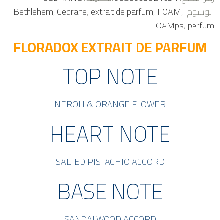
ا
الوسوم:
,
FOAM
,
extrait de parfum
,
Cedrane
,
Bethlehem
ل
ت
FOAMps
,
perfum
ق
ي
ي
FLORADOX EXTRAIT DE PARFUM
م
0
م
TOP NOTE
ن
5
NEROLI & ORANGE FLOWER
HEART NOTE
SALTED PISTACHIO ACCORD
BASE NOTE
SANDALWOOD ACCORD