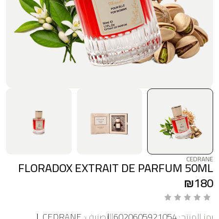
CEDRANE
FLORADOX EXTRAIT DE PARFUM 50ML
₪
180
ت
رمز المنتج:
6020605921054
التصنيف:
CEDRANE
م