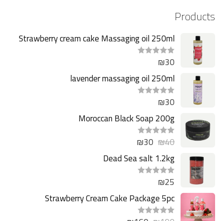
Products
Strawberry cream cake Massaging oil 250ml
₪
30
ت
م
ا
lavender massaging oil 250ml
ل
ت
ق
₪
30
ت
ي
م
ي
ا
Moroccan Black Soap 200g
م
ل
0
ت
م
ق
ن
₪
30
₪
40
ت
ي
5
م
ي
ا
Dead Sea salt 1.2kg
م
ل
0
ت
م
ق
ن
₪
25
ت
ي
5
م
ي
ا
Strawberry Cream Cake Package 5pc
م
ل
0
ت
م
ق
ن
ت