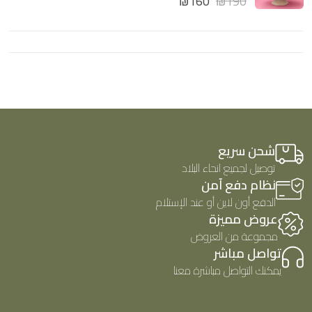
₪
160
₪
190
ي
5
م
ي
ا
م
ل
0
ت
م
ق
ن
ي
5
ي
م
0
م
ن
5
شحن سريع
توصيل لجميع انحاء البلاد
نظام دفع آمن
الدفع أون لاين أو عند الإستلام
عروض مميزة
مجموعة من العروض
تواصل مباشر
يمكنك التواصل مباشرة معنا