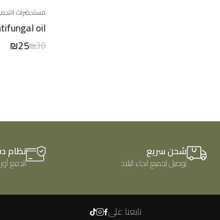
مستحضرات التجمي
tifungal oil
₪
25
₪
30
شحن سريع
نظام د
توصيل لجميع انحاء البلاد
الدفع أون 
تابعنا على