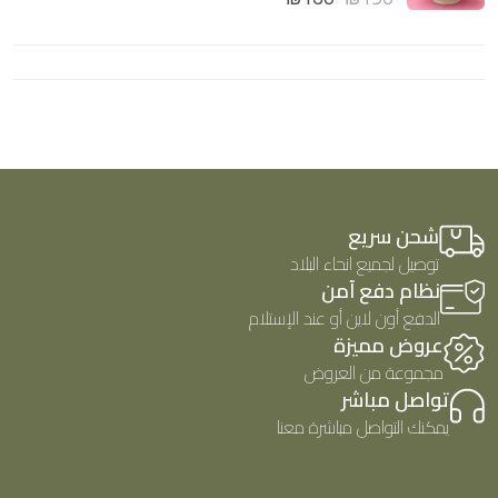
5
م
ي
ا
م
ل
0
ت
م
ق
ن
ي
5
ي
م
0
م
ن
5
شحن سريع
توصيل لجميع انحاء البلاد
نظام دفع آمن
الدفع أون لاين أو عند الإستلام
عروض مميزة
مجموعة من العروض
تواصل مباشر
يمكنك التواصل مباشرة معنا