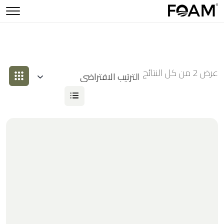
عرض ⁦2⁩ من كل النتائج