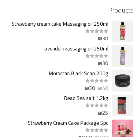
Products
Strawberry cream cake Massaging oil 250ml
₪
30
ت
م
ا
lavender massaging oil 250ml
ل
ت
ق
₪
30
ت
ي
م
ي
ا
Moroccan Black Soap 200g
م
ل
0
ت
م
ق
ن
₪
30
₪
40
ت
ي
5
م
ي
ا
Dead Sea salt 1.2kg
م
ل
0
ت
م
ق
ن
₪
25
ت
ي
5
م
ي
ا
Strawberry Cream Cake Package 5pc
م
ل
0
ت
م
ق
ن
ت