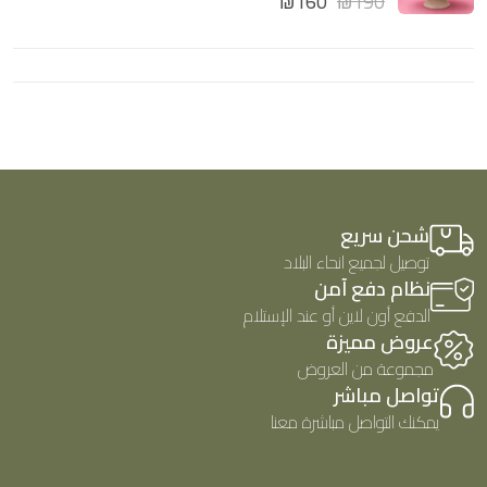
₪
160
₪
190
ي
5
م
ي
ا
م
ل
0
ت
م
ق
ن
ي
5
ي
م
0
م
ن
5
شحن سريع
توصيل لجميع انحاء البلاد
نظام دفع آمن
الدفع أون لاين أو عند الإستلام
عروض مميزة
مجموعة من العروض
تواصل مباشر
يمكنك التواصل مباشرة معنا