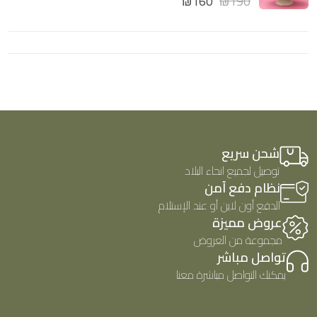
₪
160
₪
190
ي
5
م
ي
ا
م
ل
0
ت
م
ق
ن
ي
5
ي
م
0
م
ن
5
شحن سريع
توصيل لجميع انحاء البلاد
نظام دفع آمن
الدفع أون لاين أو عند الإستلام
عروض مميزة
مجموعة من العروض
تواصل مباشر
يمكنك التواصل مباشرة معنا