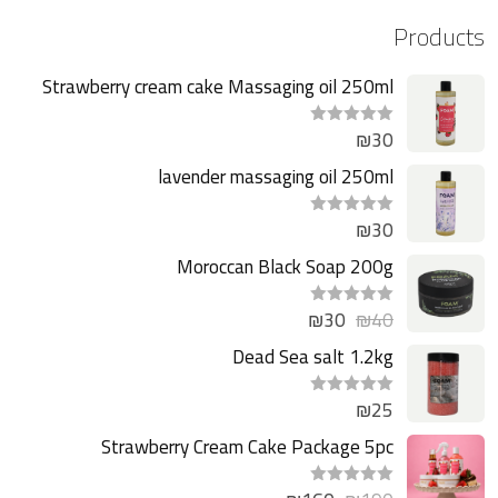
Products
Strawberry cream cake Massaging oil 250ml
₪
30
ت
م
ا
lavender massaging oil 250ml
ل
ت
ق
₪
30
ت
ي
م
ي
ا
Moroccan Black Soap 200g
م
ل
0
ت
م
ق
ن
₪
30
₪
40
ت
ي
5
م
ي
ا
Dead Sea salt 1.2kg
م
ل
0
ت
م
ق
ن
₪
25
ت
ي
5
م
ي
ا
Strawberry Cream Cake Package 5pc
م
ل
0
ت
م
ق
ن
ت