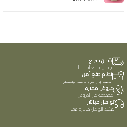
5
م
ي
ا
م
ل
0
ت
م
ق
ن
ي
5
ي
م
0
م
ن
5
شحن سريع
توصيل لجميع انحاء البلاد
نظام دفع آمن
الدفع أون لاين أو عند الإستلام
عروض مميزة
مجموعة من العروض
تواصل مباشر
يمكنك التواصل مباشرة معنا