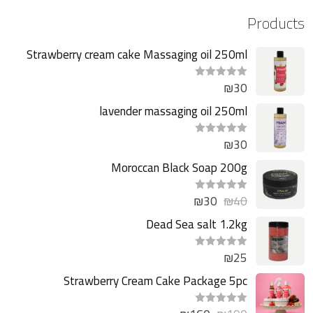
Products
Strawberry cream cake Massaging oil 250ml
₪
30
ت
م
ا
lavender massaging oil 250ml
ل
ت
ق
₪
30
ت
ي
م
ي
ا
Moroccan Black Soap 200g
م
ل
0
ت
م
ق
ن
₪
30
₪
40
ت
ي
5
م
ي
ا
Dead Sea salt 1.2kg
م
ل
0
ت
م
ق
ن
₪
25
ت
ي
5
م
ي
ا
Strawberry Cream Cake Package 5pc
م
ل
0
ت
م
ق
ن
ت