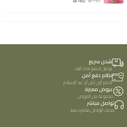
₪
160
₪
190
ي
5
م
ي
ا
م
ل
0
ت
م
ق
ن
ي
5
ي
م
0
م
ن
5
شحن سريع
توصيل لجميع انحاء البلاد
نظام دفع آمن
الدفع أون لاين أو عند الإستلام
عروض مميزة
مجموعة من العروض
تواصل مباشر
يمكنك التواصل مباشرة معنا