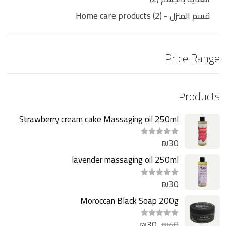
قسم المنزل - Home care products
2
Price Range
Products
Strawberry cream cake Massaging oil 250ml
₪
30
ت
م
ا
lavender massaging oil 250ml
ل
ت
ق
₪
30
ت
ي
م
ي
ا
Moroccan Black Soap 200g
م
ل
0
ت
م
ق
ن
₪
30
₪
40
ت
ي