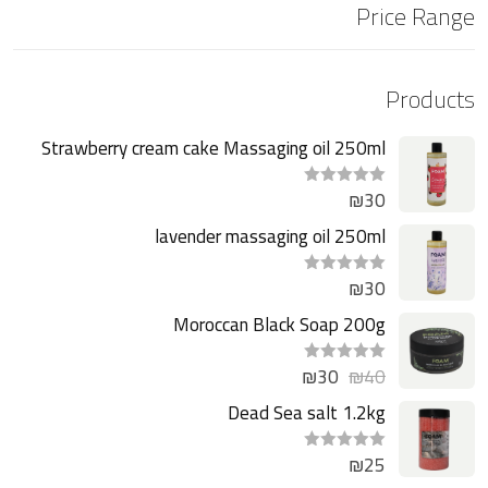
Price Range
Products
Strawberry cream cake Massaging oil 250ml
₪
30
ت
م
ا
lavender massaging oil 250ml
ل
ت
ق
₪
30
ت
ي
م
ي
ا
Moroccan Black Soap 200g
م
ل
0
ت
م
ق
ن
₪
30
₪
40
ت
ي
5
م
ي
ا
Dead Sea salt 1.2kg
م
ل
0
ت
م
ق
ن
₪
25
ت
ي
5
م
ي