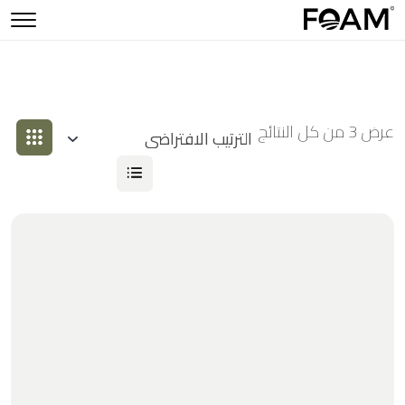
عرض ⁦3⁩ من كل النتائج